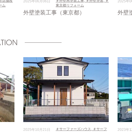
市店舗改
＃外壁再塗装工事
,
＃外壁塗装
,
＃
2025年06月06日
2025年
ーム
東京都リフォーム
外壁塗装工事（東京都）
外壁
＃サーファーズハウス
,
＃サーフ
2025年10月21日
2023年