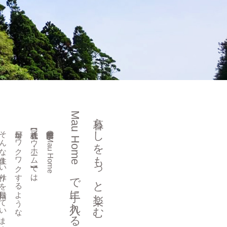
Mau
暮らしをもっと楽しむ
な住まい作りを目指しています。
毎日がワクワクするような、
【株式会社マウ・ホーム】では、
千葉県松戸市の Mau Home
Home
で
手に入れる自分空間