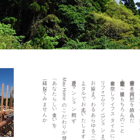
一緒に探してみませんか。
「あなたらしい住まい」を
Mau Homeのこだわりが息づく
戸建て・マンション問わず、
トータルでお応えいたします。
お家にまつわるあらゆるご要望に
リフォーム・リノベーションまで、
素材を活かしライフスタイルに寄り添った
新築・注文住宅のご提案はもちろんのこと、
千葉県産の木と職人の想いを詰め込んだ
そん