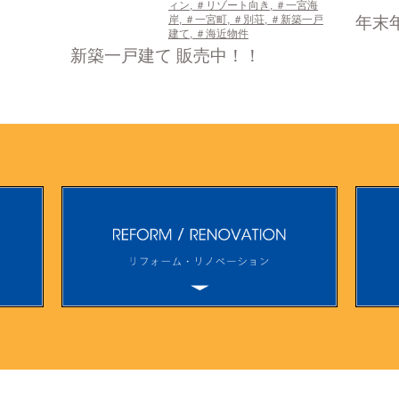
ィン
,
＃リゾート向き
,
＃一宮海
岸
,
＃一宮町
,
＃別荘
,
＃新築一戸
年末
建て
,
＃海近物件
新築一戸建て 販売中！！