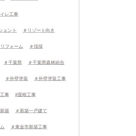
イレ工事
シェント
＃リゾート向き
護リフォーム
＃伐採
＃千葉県
＃千葉県森林組合
＃外壁塗装
＃外壁塗装工事
工事
#屋根工事
新築
＃新築一戸建て
ム
＃東金市新築工事