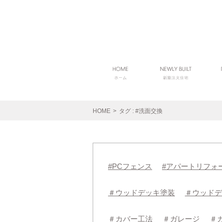
HOME
>
タグ : #洗面交換
#PCフェンス
#アパートリフォ
＃ウッドデッキ塗装
＃ウッドデ
＃カバー工法
＃ガレージ
＃