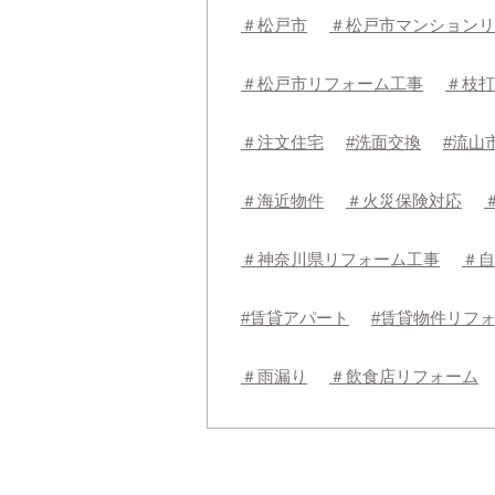
＃松戸市
＃松戸市マンションリ
＃松戸市リフォーム工事
＃枝打
＃注文住宅
#洗面交換
#流山
＃海近物件
＃火災保険対応
＃神奈川県リフォーム工事
＃自
#賃貸アパート
#賃貸物件リフ
＃雨漏り
＃飲食店リフォーム