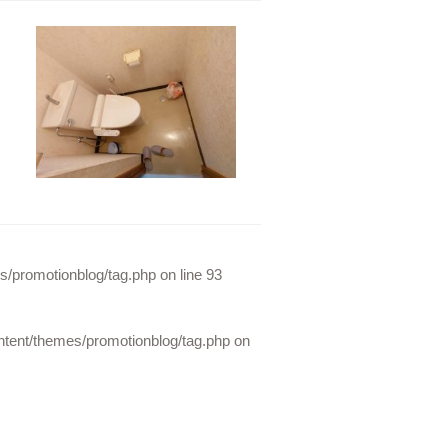
/promotionblog/tag.php
on line
93
ent/themes/promotionblog/tag.php
on