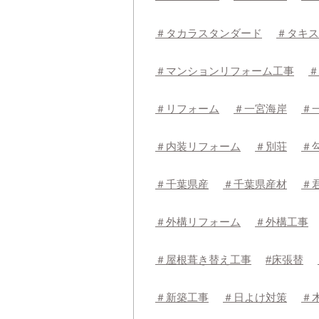
＃タカラスタンダード
＃タキス
＃マンションリフォーム工事
＃
＃リフォーム
＃一宮海岸
＃
＃内装リフォーム
＃別荘
＃
＃千葉県産
＃千葉県産材
＃
＃外構リフォーム
＃外構工事
＃屋根葺き替え工事
#床張替
＃新築工事
＃日よけ対策
＃