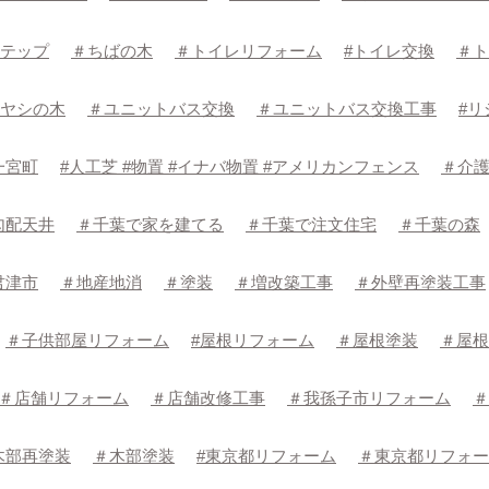
テップ
＃ちばの木
＃トイレリフォーム
#トイレ交換
＃ト
ヤシの木
＃ユニットバス交換
＃ユニットバス交換工事
#リ
一宮町
#人工芝 #物置 #イナバ物置 #アメリカンフェンス
＃介
勾配天井
＃千葉で家を建てる
＃千葉で注文住宅
＃千葉の森
君津市
＃地産地消
＃塗装
＃増改築工事
＃外壁再塗装工事
＃子供部屋リフォーム
#屋根リフォーム
＃屋根塗装
＃屋根
＃店舗リフォーム
＃店舗改修工事
＃我孫子市リフォーム
＃
木部再塗装
＃木部塗装
#東京都リフォーム
＃東京都リフォー