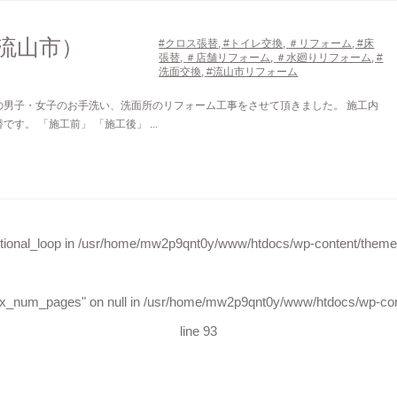
流山市）
#クロス張替
,
#トイレ交換
,
＃リフォーム
,
#床
張替
,
＃店舗リフォーム
,
＃水廻りリフォーム
,
#
洗面交換
,
#流山市リフォーム
の男子・女子のお手洗い、洗面所のリフォーム工事をさせて頂きました。 施工内
。 「施工前」 「施工後」 ...
tional_loop in
/usr/home/mw2p9qnt0y/www/htdocs/wp-content/themes
ax_num_pages" on null in
/usr/home/mw2p9qnt0y/www/htdocs/wp-cont
line
93