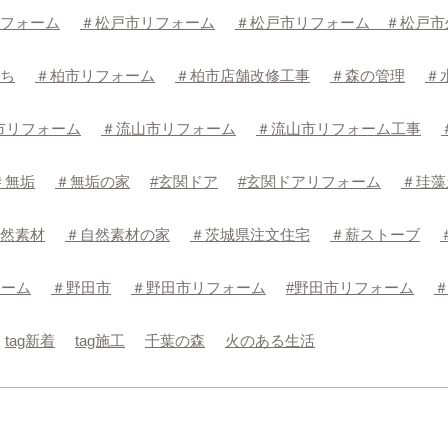
フォーム
＃松戸市リフォーム
＃松戸市リフォーム ＃松戸市
ち
＃柏市リフォーム
＃柏市店舗改修工事
＃森の管理
＃
市リフォーム
＃流山市リフォーム
＃流山市リフォーム工事
＃無垢
＃無垢の家
#玄関ドア
#玄関ドアリフォーム
＃珪藻
然素材
＃自然素材の家
＃茨城県注文住宅
＃薪ストーブ
ォーム
＃野田市
＃野田市リフォーム
#野田市リフォーム
tag新着
tag施工
千葉の森
火のある生活