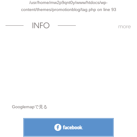
/usr/home/mw2p9qnt0y/www/htdocs/wp-
content/themes/promotionblog/tag.php
on line
93
Googlemapで見る