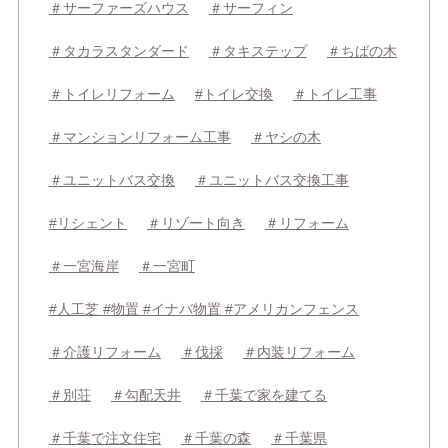
＃サーファーズハウス
＃サーフィン
＃タカラスタンダード
＃タキステップ
＃ちばの木
＃トイレリフォーム
#トイレ交換
＃トイレ工事
＃マンションリフォーム工事
＃ヤシの木
＃ユニットバス交換
＃ユニットバス交換工事
#リシェント
＃リゾート向き
＃リフォーム
＃一宮海岸
＃一宮町
#人工芝 #物置 #イナバ物置 #アメリカンフェンス
＃介護リフォーム
＃伐採
＃内装リフォーム
＃別荘
＃勾配天井
＃千葉で家を建てる
＃千葉で注文住宅
＃千葉の森
＃千葉県