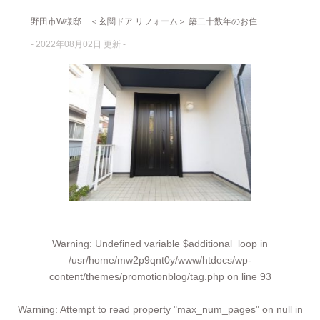
野田市W様邸 ＜玄関ドア リフォーム＞ 築二十数年のお住...
- 2022年08月02日 更新 -
Warning
: Undefined variable $additional_loop in
/usr/home/mw2p9qnt0y/www/htdocs/wp-
content/themes/promotionblog/tag.php
on line
93
Warning
: Attempt to read property "max_num_pages" on null in