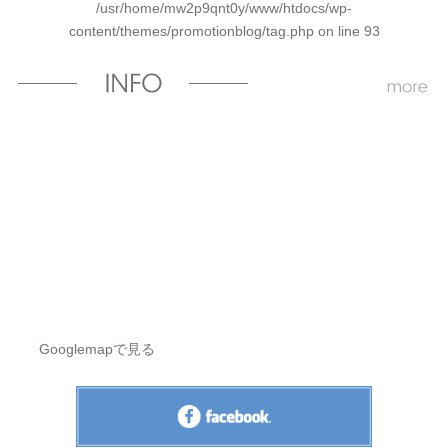
/usr/home/mw2p9qnt0y/www/htdocs/wp-
content/themes/promotionblog/tag.php
on line
93
Googlemapで見る