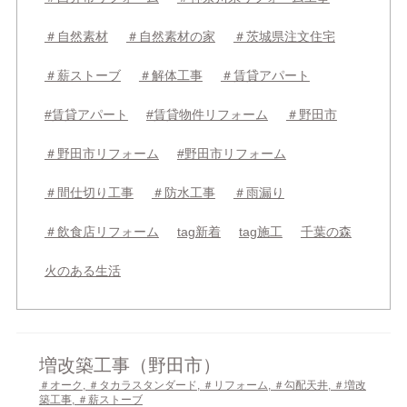
＃自然素材
＃自然素材の家
＃茨城県注文住宅
＃薪ストーブ
＃解体工事
＃賃貸アパート
#賃貸アパート
#賃貸物件リフォーム
＃野田市
＃野田市リフォーム
#野田市リフォーム
＃間仕切り工事
＃防水工事
＃雨漏り
＃飲食店リフォーム
tag新着
tag施工
千葉の森
火のある生活
増改築工事（野田市）
＃オーク
,
＃タカラスタンダード
,
＃リフォーム
,
＃勾配天井
,
＃増改
築工事
,
＃薪ストーブ