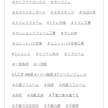
＃サーファーズハウス
＃サーフィン
＃タカラスタンダード
＃タキステップ
＃ちばの木
＃トイレリフォーム
#トイレ交換
＃トイレ工事
＃マンションリフォーム工事
＃ヤシの木
＃ユニットバス交換
＃ユニットバス交換工事
#リシェント
＃リゾート向き
＃リフォーム
＃一宮海岸
＃一宮町
#人工芝 #物置 #イナバ物置 #アメリカンフェンス
＃介護リフォーム
＃伐採
＃内装リフォーム
＃別荘
＃勾配天井
＃千葉で家を建てる
＃千葉で注文住宅
＃千葉の森
＃千葉県