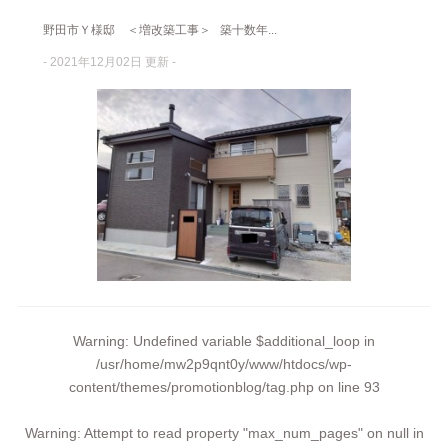
野田市Ｙ様邸 ＜増改築工事＞ 築十数年...
- 2021年12月02日 更新 -
Warning
: Undefined variable $additional_loop in
/usr/home/mw2p9qnt0y/www/htdocs/wp-
content/themes/promotionblog/tag.php
on line
93
Warning
: Attempt to read property "max_num_pages" on null in