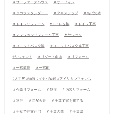
＃サーファーズハウス
＃サーフィン
＃タカラスタンダード
＃タキステップ
＃ちばの木
＃トイレリフォーム
#トイレ交換
＃トイレ工事
＃マンションリフォーム工事
＃ヤシの木
＃ユニットバス交換
＃ユニットバス交換工事
#リシェント
＃リゾート向き
＃リフォーム
＃一宮海岸
＃一宮町
#人工芝 #物置 #イナバ物置 #アメリカンフェンス
＃介護リフォーム
＃伐採
＃内装リフォーム
＃別荘
＃勾配天井
＃千葉で家を建てる
＃千葉で注文住宅
＃千葉の森
＃千葉県