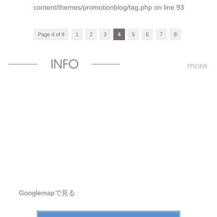
content/themes/promotionblog/tag.php
on line
93
Page 4 of 8
1
2
3
4
5
6
7
8
Googlemapで見る