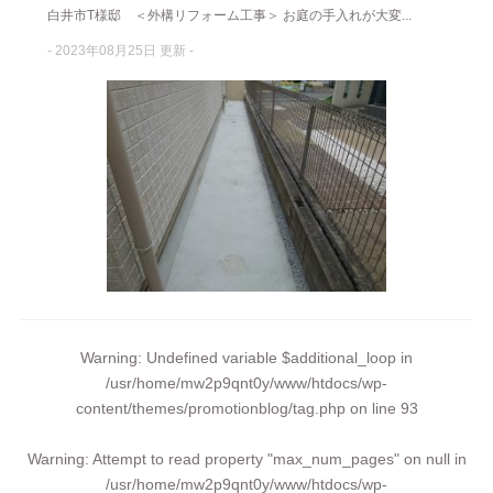
白井市T様邸 ＜外構リフォーム工事＞ お庭の手入れが大変...
- 2023年08月25日 更新 -
Warning
: Undefined variable $additional_loop in
/usr/home/mw2p9qnt0y/www/htdocs/wp-
content/themes/promotionblog/tag.php
on line
93
Warning
: Attempt to read property "max_num_pages" on null in
/usr/home/mw2p9qnt0y/www/htdocs/wp-