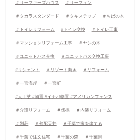
＃サーファーズハウス
＃サーフィン
＃タカラスタンダード
＃タキステップ
＃ちばの木
＃トイレリフォーム
#トイレ交換
＃トイレ工事
＃マンションリフォーム工事
＃ヤシの木
＃ユニットバス交換
＃ユニットバス交換工事
#リシェント
＃リゾート向き
＃リフォーム
＃一宮海岸
＃一宮町
#人工芝 #物置 #イナバ物置 #アメリカンフェンス
＃介護リフォーム
＃伐採
＃内装リフォーム
＃別荘
＃勾配天井
＃千葉で家を建てる
＃千葉で注文住宅
＃千葉の森
＃千葉県