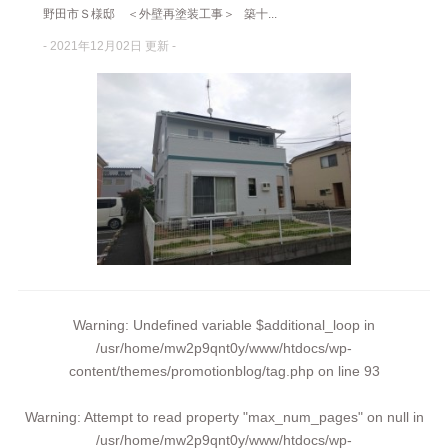
野田市Ｓ様邸 ＜外壁再塗装工事＞ 築十...
- 2021年12月02日 更新 -
Warning
: Undefined variable $additional_loop in
/usr/home/mw2p9qnt0y/www/htdocs/wp-
content/themes/promotionblog/tag.php
on line
93
Warning
: Attempt to read property "max_num_pages" on null in
/usr/home/mw2p9qnt0y/www/htdocs/wp-