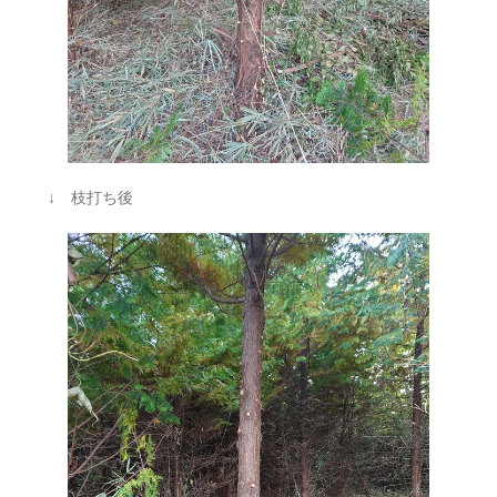
↓ 枝打ち後