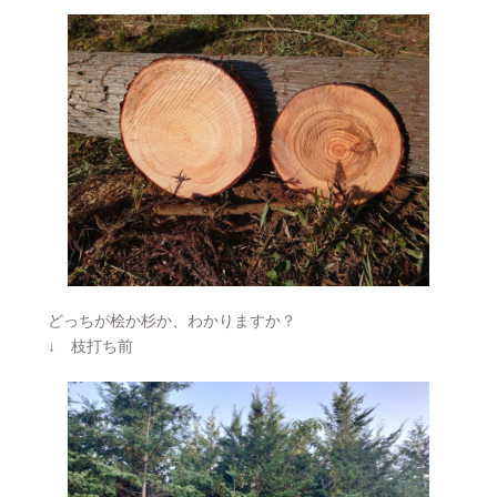
どっちが桧か杉か、わかりますか？
↓ 枝打ち前