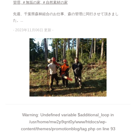
管理
,
＃無垢の家
,
＃自然素材の家
先週、千葉県森林組合のお仕事、森の管理に同行させて頂きまし
た。...
- 2023年11月06日 更新 -
Warning
: Undefined variable $additional_loop in
/usr/home/mw2p9qnt0y/www/htdocs/wp-
content/themes/promotionblog/tag.php
on line
93