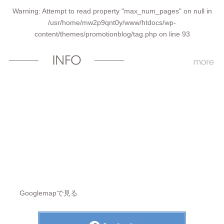
Warning
: Attempt to read property "max_num_pages" on null in
/usr/home/mw2p9qnt0y/www/htdocs/wp-
content/themes/promotionblog/tag.php
on line
93
Googlemapで見る