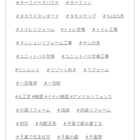
＃サーファーズハウス
＃サーフィン
＃タカラスタンダード
＃タキステップ
＃ちばの木
＃トイレリフォーム
#トイレ交換
＃トイレ工事
＃マンションリフォーム工事
＃ヤシの木
＃ユニットバス交換
＃ユニットバス交換工事
#リシェント
＃リゾート向き
＃リフォーム
＃一宮海岸
＃一宮町
#人工芝 #物置 #イナバ物置 #アメリカンフェンス
＃介護リフォーム
＃伐採
＃内装リフォーム
＃別荘
＃勾配天井
＃千葉で家を建てる
＃千葉で注文住宅
＃千葉の森
＃千葉県