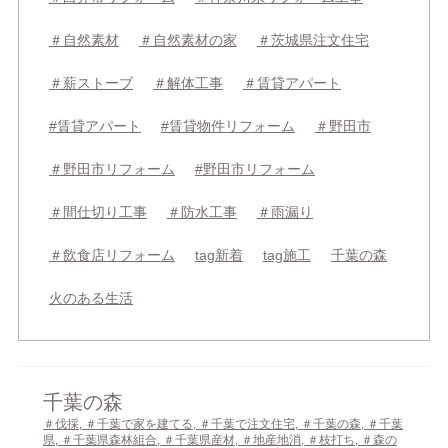
＃自然素材
＃自然素材の家
＃茨城県注文住宅
＃薪ストーブ
＃解体工事
＃賃貸アパート
#賃貸アパート
#賃貸物件リフォーム
＃野田市
＃野田市リフォーム
#野田市リフォーム
＃間仕切り工事
＃防水工事
＃雨漏り
＃飲食店リフォーム
tag新着
tag施工
千葉の森
火のある生活
千葉の森
＃伐採
,
＃千葉で家を建てる
,
＃千葉で注文住宅
,
＃千葉の森
,
＃千葉
県
,
＃千葉県森林組合
,
＃千葉県産材
,
＃地産地消
,
＃枝打ち
,
＃森の