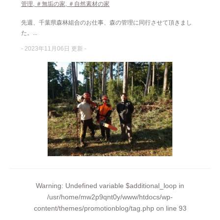
管理
,
＃無垢の家
,
＃自然素材の家
先週、千葉県森林組合のお仕事、森の管理に同行させて頂きまし
た。...
- 2023年11月06日 更新 -
Warning
: Undefined variable $additional_loop in
/usr/home/mw2p9qnt0y/www/htdocs/wp-
content/themes/promotionblog/tag.php
on line
93