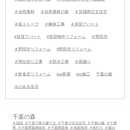
＃自然素材
＃自然素材の家
＃茨城県注文住宅
＃薪ストーブ
＃解体工事
＃賃貸アパート
#賃貸アパート
#賃貸物件リフォーム
＃野田市
＃野田市リフォーム
#野田市リフォーム
＃間仕切り工事
＃防水工事
＃雨漏り
＃飲食店リフォーム
tag新着
tag施工
千葉の森
火のある生活
千葉の森
＃伐採
,
＃千葉で家を建てる
,
＃千葉で注文住宅
,
＃千葉の森
,
＃千葉
県
,
＃千葉県森林組合
,
＃千葉県産材
,
＃地産地消
,
＃枝打ち
,
＃森の