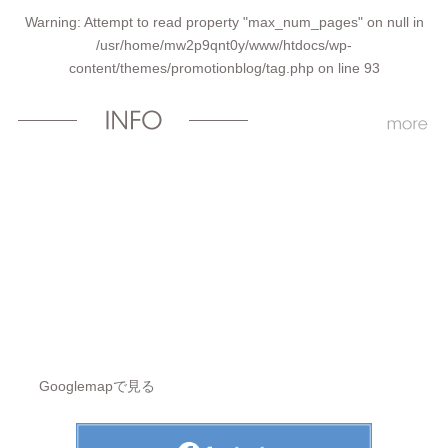
Warning
: Attempt to read property "max_num_pages" on null in
/usr/home/mw2p9qnt0y/www/htdocs/wp-
content/themes/promotionblog/tag.php
on line
93
Googlemapで見る