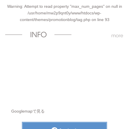
Warning
: Attempt to read property "max_num_pages" on null in
/usr/home/mw2p9qnt0y/www/htdocs/wp-
content/themes/promotionblog/tag.php
on line
93
Googlemapで見る