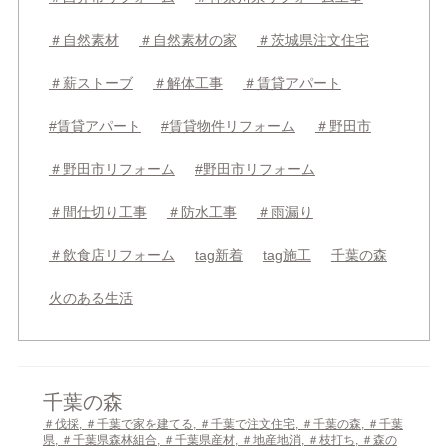
＃自然素材
＃自然素材の家
＃茨城県注文住宅
＃薪ストーブ
＃解体工事
＃賃貸アパート
#賃貸アパート
#賃貸物件リフォーム
＃野田市
＃野田市リフォーム
#野田市リフォーム
＃間仕切り工事
＃防水工事
＃雨漏り
＃飲食店リフォーム
tag新着
tag施工
千葉の森
火のある生活
千葉の森
＃伐採
,
＃千葉で家を建てる
,
＃千葉で注文住宅
,
＃千葉の森
,
＃千葉
県
,
＃千葉県森林組合
,
＃千葉県産材
,
＃地産地消
,
＃枝打ち
,
＃森の