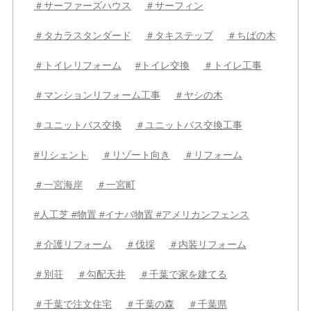
＃サーファーズハウス
＃サーフィン
＃タカラスタンダード
＃タキステップ
＃ちばの木
＃トイレリフォーム
#トイレ交換
＃トイレ工事
＃マンションリフォーム工事
＃ヤシの木
＃ユニットバス交換
＃ユニットバス交換工事
#リシェント
＃リゾート向き
＃リフォーム
＃一宮海岸
＃一宮町
#人工芝 #物置 #イナバ物置 #アメリカンフェンス
＃介護リフォーム
＃伐採
＃内装リフォーム
＃別荘
＃勾配天井
＃千葉で家を建てる
＃千葉で注文住宅
＃千葉の森
＃千葉県