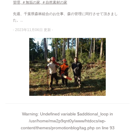
管理
,
＃無垢の家
,
＃自然素材の家
先週、千葉県森林組合のお仕事、森の管理に同行させて頂きまし
た。...
- 2023年11月06日 更新 -
Warning
: Undefined variable $additional_loop in
/usr/home/mw2p9qnt0y/www/htdocs/wp-
content/themes/promotionblog/tag.php
on line
93