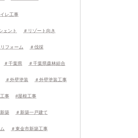
イレ工事
シェント
＃リゾート向き
護リフォーム
＃伐採
＃千葉県
＃千葉県森林組合
＃外壁塗装
＃外壁塗装工事
工事
#屋根工事
新築
＃新築一戸建て
ム
＃東金市新築工事