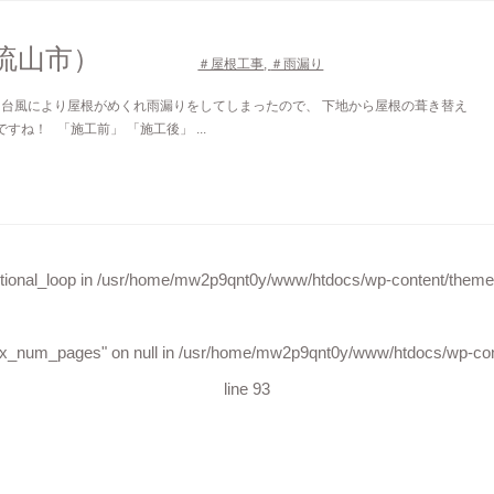
流山市）
＃屋根工事
,
＃雨漏り
台風により屋根がめくれ雨漏りをしてしまったので、 下地から屋根の葺き替え
ね！ 「施工前」 「施工後」 ...
tional_loop in
/usr/home/mw2p9qnt0y/www/htdocs/wp-content/themes
ax_num_pages" on null in
/usr/home/mw2p9qnt0y/www/htdocs/wp-cont
line
93