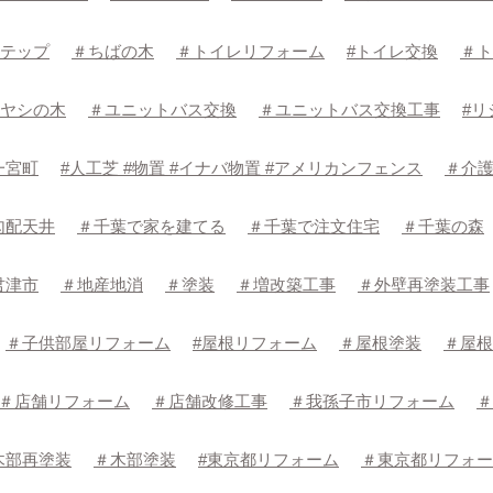
テップ
＃ちばの木
＃トイレリフォーム
#トイレ交換
＃ト
ヤシの木
＃ユニットバス交換
＃ユニットバス交換工事
#リ
一宮町
#人工芝 #物置 #イナバ物置 #アメリカンフェンス
＃介
勾配天井
＃千葉で家を建てる
＃千葉で注文住宅
＃千葉の森
君津市
＃地産地消
＃塗装
＃増改築工事
＃外壁再塗装工事
＃子供部屋リフォーム
#屋根リフォーム
＃屋根塗装
＃屋根
＃店舗リフォーム
＃店舗改修工事
＃我孫子市リフォーム
＃
木部再塗装
＃木部塗装
#東京都リフォーム
＃東京都リフォー