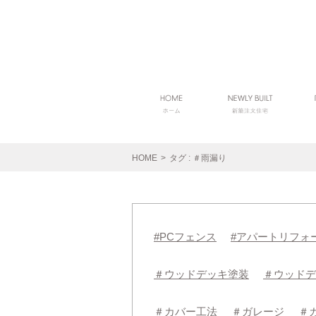
HOME
>
タグ : ＃雨漏り
#PCフェンス
#アパートリフォ
＃ウッドデッキ塗装
＃ウッドデ
＃カバー工法
＃ガレージ
＃