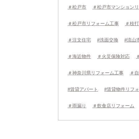
＃松戸市
＃松戸市マンションリ
＃松戸市リフォーム工事
＃枝打
＃注文住宅
#洗面交換
#流山
＃海近物件
＃火災保険対応
＃神奈川県リフォーム工事
＃自
#賃貸アパート
#賃貸物件リフ
＃雨漏り
＃飲食店リフォーム