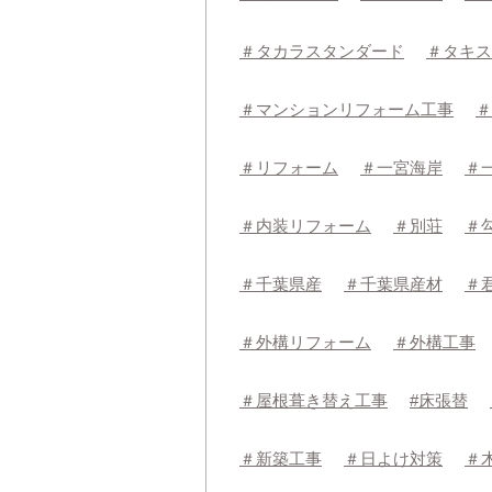
＃タカラスタンダード
＃タキス
＃マンションリフォーム工事
＃
＃リフォーム
＃一宮海岸
＃
＃内装リフォーム
＃別荘
＃
＃千葉県産
＃千葉県産材
＃
＃外構リフォーム
＃外構工事
＃屋根葺き替え工事
#床張替
＃新築工事
＃日よけ対策
＃