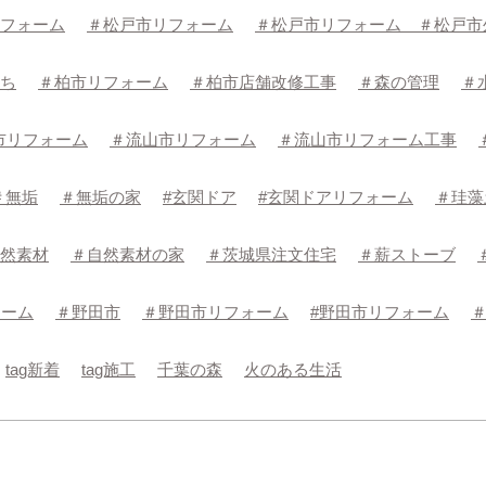
フォーム
＃松戸市リフォーム
＃松戸市リフォーム ＃松戸市
ち
＃柏市リフォーム
＃柏市店舗改修工事
＃森の管理
＃
市リフォーム
＃流山市リフォーム
＃流山市リフォーム工事
＃無垢
＃無垢の家
#玄関ドア
#玄関ドアリフォーム
＃珪藻
然素材
＃自然素材の家
＃茨城県注文住宅
＃薪ストーブ
ォーム
＃野田市
＃野田市リフォーム
#野田市リフォーム
tag新着
tag施工
千葉の森
火のある生活