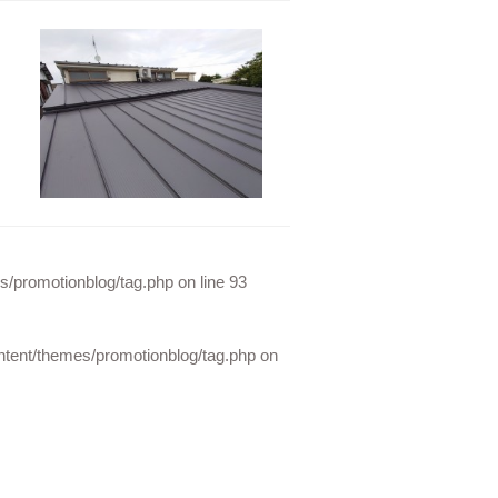
/promotionblog/tag.php
on line
93
ent/themes/promotionblog/tag.php
on